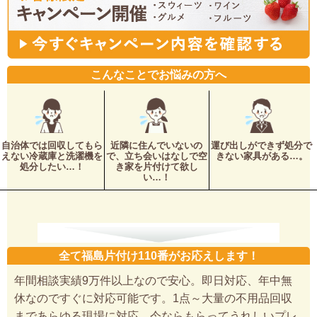
こんなことでお悩みの方へ
自治体では回収してもら
近隣に住んでいないの
運び出しができず処分で
えない冷蔵庫と洗濯機を
で、立ち会いはなしで空
きない家具がある…。
処分したい…！
き家を片付けて欲し
い…！
全て福島片付け110番がお応えします！
年間相談実績9万件以上なので安心。即日対応、年中無
休なのですぐに対応可能です。1点～大量の不用品回収
まであらゆる現場に対応。今ならもらってうれしいプレ