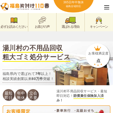
365日年中無休
福島全域対応
必ずお読みください
お喜びの声
選ばれる理由
キャンペーン
湯川村の不用品回収
お客様満足度
粗大ゴミ処分サービス
点
福島県内で選ばれて
7年
以上！
相談実績創業以来
80万件
突破！
湯川村不用品回収サービス・最短
最短
年中
立会
即日対応！
賠償責任保険加入済
即日
無休
不要
み！