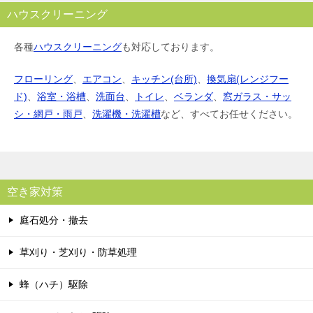
ハウスクリーニング
各種
ハウスクリーニング
も対応しております。
フローリング
、
エアコン
、
キッチン(台所)
、
換気扇(レンジフー
ド)
、
浴室・浴槽
、
洗面台
、
トイレ
、
ベランダ
、
窓ガラス・サッ
シ・網戸・雨戸
、
洗濯機・洗濯槽
など、すべてお任せください。
空き家対策
庭石処分・撤去
草刈り・芝刈り・防草処理
蜂（ハチ）駆除