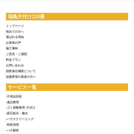
福島片付け110番
トップページ
初めての方へ
選ばれる理由
お客様の声
施工事例
ご意見・ご感想
料金プラン
お問い合わせ
賠償責任補償について
加盟希望の業者の方へ
サービス一覧
-不用品回収
-遺品整理
-ゴミ屋敷整理･片付け
-庭石処分・撤去
-ハウスクリーニング
-特殊清掃
-ハチ駆除