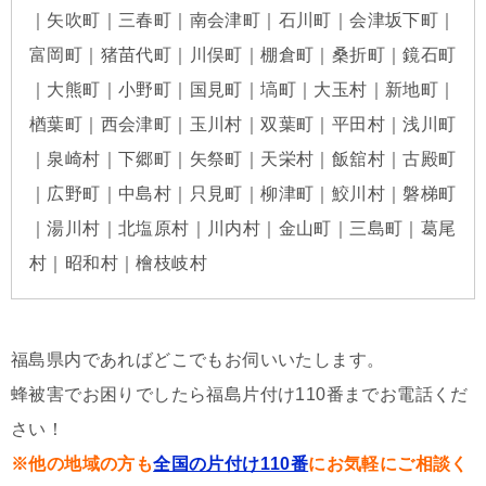
｜矢吹町｜三春町｜南会津町｜石川町｜会津坂下町｜
富岡町｜猪苗代町｜川俣町｜棚倉町｜桑折町｜鏡石町
｜大熊町｜小野町｜国見町｜塙町｜大玉村｜新地町｜
楢葉町｜西会津町｜玉川村｜双葉町｜平田村｜浅川町
｜泉崎村｜下郷町｜矢祭町｜天栄村｜飯舘村｜古殿町
｜広野町｜中島村｜只見町｜柳津町｜鮫川村｜磐梯町
｜湯川村｜北塩原村｜川内村｜金山町｜三島町｜葛尾
村｜昭和村｜檜枝岐村
福島県内であればどこでもお伺いいたします。
蜂被害でお困りでしたら福島片付け110番までお電話くだ
さい！
※他の地域の方も
全国の片付け110番
にお気軽にご相談く