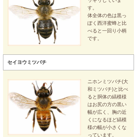
ッキリしていま
す。
体全体の色は黒っ
ぽく西洋蜜蜂と比
べると一回り小柄
です。
セイヨウミツバチ
ニホンミツバチ(大
和ミツバチ)と比べ
ると胴体の縞模様
はお尻の方の黒い
幅が広く、胸の近
くになるほど縞模
様の幅が小さくな
っています。