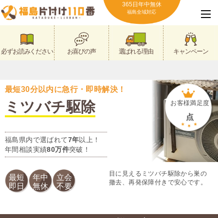
365日年中無休
福島全域対応
必ずお読みください
お喜びの声
選ばれる理由
キャンペーン
最短30分以内に急行・即時解決！
ミツバチ駆除
お客様満足度
点
福島県内で選ばれて
7年
以上！
年間相談実績
80万件
突破！
目に見えるミツバチ駆除から巣の
最短
年中
立会
撤去、再発保障付きで安心です。
即日
無休
不要