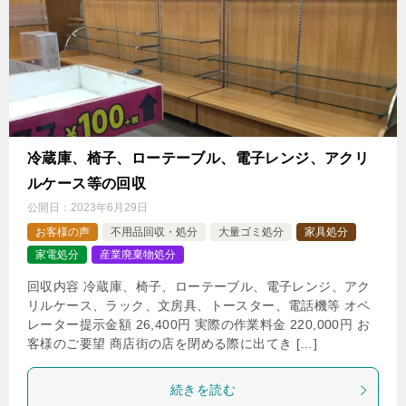
冷蔵庫、椅子、ローテーブル、電子レンジ、アクリ
ルケース等の回収
公開日：
2023年6月29日
お客様の声
不用品回収・処分
大量ゴミ処分
家具処分
家電処分
産業廃棄物処分
回収内容 冷蔵庫、椅子、ローテーブル、電子レンジ、アク
リルケース、ラック、文房具、トースター、電話機等 オペ
レーター提示金額 26,400円 実際の作業料金 220,000円 お
客様のご要望 商店街の店を閉める際に出てき […]
続きを読む