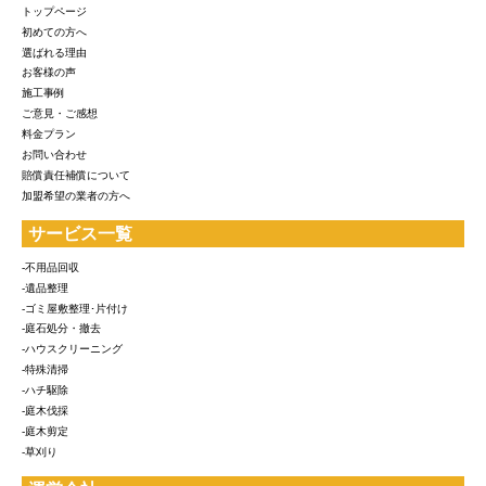
トップページ
初めての方へ
選ばれる理由
お客様の声
施工事例
ご意見・ご感想
料金プラン
お問い合わせ
賠償責任補償について
加盟希望の業者の方へ
サービス一覧
-不用品回収
-遺品整理
-ゴミ屋敷整理･片付け
-庭石処分・撤去
-ハウスクリーニング
-特殊清掃
-ハチ駆除
-庭木伐採
-庭木剪定
-草刈り