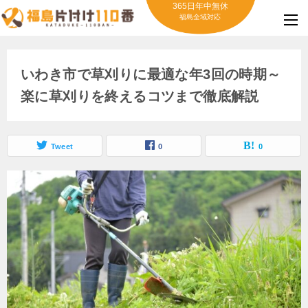
365日年中無休
福島全域対応
いわき市で草刈りに最適な年3回の時期～
楽に草刈りを終えるコツまで徹底解説
Tweet
0
0