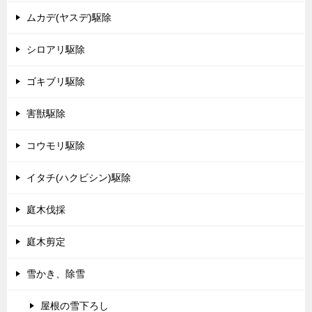
ムカデ(ヤスデ)駆除
シロアリ駆除
ゴキブリ駆除
害獣駆除
コウモリ駆除
イタチ(ハクビシン)駆除
庭木伐採
庭木剪定
雪かき、除雪
屋根の雪下ろし