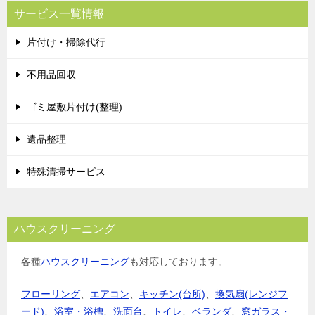
サービス一覧情報
片付け・掃除代行
不用品回収
ゴミ屋敷片付け(整理)
遺品整理
特殊清掃サービス
ハウスクリーニング
各種
ハウスクリーニング
も対応しております。
フローリング
、
エアコン
、
キッチン(台所)
、
換気扇(レンジフ
ード)
、
浴室・浴槽
、
洗面台
、
トイレ
、
ベランダ
、
窓ガラス・