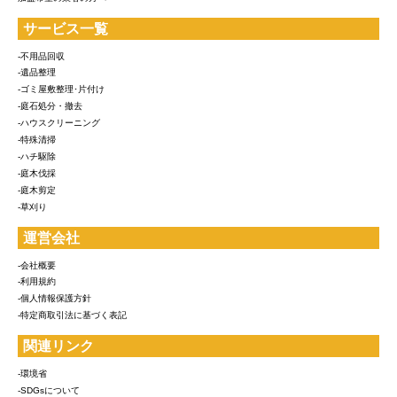
サービス一覧
-不用品回収
-遺品整理
-ゴミ屋敷整理･片付け
-庭石処分・撤去
-ハウスクリーニング
-特殊清掃
-ハチ駆除
-庭木伐採
-庭木剪定
-草刈り
運営会社
-会社概要
-利用規約
-個人情報保護方針
-特定商取引法に基づく表記
関連リンク
-環境省
-SDGsについて