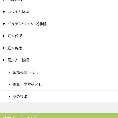
コウモリ駆除
イタチ(ハクビシン)駆除
庭木伐採
庭木剪定
雪かき、除雪
屋根の雪下ろし
雪庇・氷柱落とし
車の救出
サービスについて