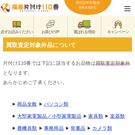
365日年中無休
福島全域対応
必ずお読みください
お喜びの声
選ばれる理由
キャンペーン
買取査定対象外品について
片付け110番では下記に該当するお品物は
買取査定対象外
となります。
あらかじめご了承ください。
商品全般
パソコン類
大型家電製品／小型家電製品
家具類
楽器類
農機具類
事務用品
骨董品
カメラ類