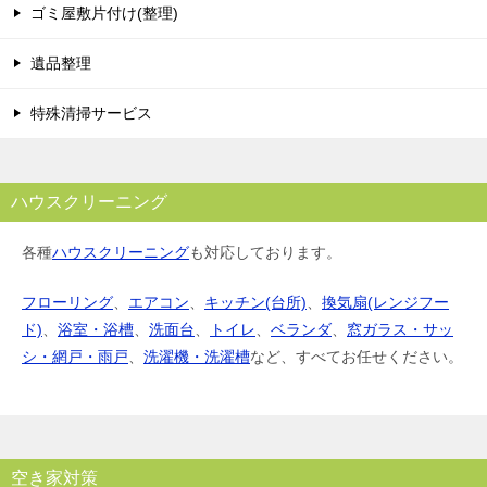
ゴミ屋敷片付け(整理)
遺品整理
特殊清掃サービス
ハウスクリーニング
各種
ハウスクリーニング
も対応しております。
フローリング
、
エアコン
、
キッチン(台所)
、
換気扇(レンジフー
ド)
、
浴室・浴槽
、
洗面台
、
トイレ
、
ベランダ
、
窓ガラス・サッ
シ・網戸・雨戸
、
洗濯機・洗濯槽
など、すべてお任せください。
空き家対策