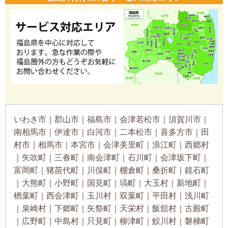
いわき市｜郡山市｜福島市｜会津若松市｜須賀川市｜
南相馬市｜伊達市｜白河市｜二本松市｜喜多方市｜田
村市｜相馬市｜本宮市｜会津美里町｜浪江町｜西郷村
｜矢吹町｜三春町｜南会津町｜石川町｜会津坂下町｜
富岡町｜猪苗代町｜川俣町｜棚倉町｜桑折町｜鏡石町
｜大熊町｜小野町｜国見町｜塙町｜大玉村｜新地町｜
楢葉町｜西会津町｜玉川村｜双葉町｜平田村｜浅川町
｜泉崎村｜下郷町｜矢祭町｜天栄村｜飯舘村｜古殿町
｜広野町｜中島村｜只見町｜柳津町｜鮫川村｜磐梯町