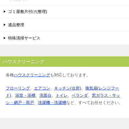
ゴミ屋敷片付け(整理)
遺品整理
特殊清掃サービス
ハウスクリーニング
各種
ハウスクリーニング
も対応しております。
フローリング
、
エアコン
、
キッチン(台所)
、
換気扇(レンジフー
ド)
、
浴室・浴槽
、
洗面台
、
トイレ
、
ベランダ
、
窓ガラス・サッ
シ・網戸・雨戸
、
洗濯機・洗濯槽
など、すべてお任せください。