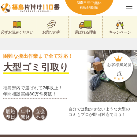
365日年中無休
福島全域対応
必ずお読みください
お喜びの声
選ばれる理由
キャンペーン
困難な搬出作業まで全て対応！
大型ゴミ引取り
お客様満足度
点
福島県内で選ばれて
7年
以上！
年間相談実績
80万件
突破！
自分では動かせないような大型の
最短
年中
立会
ゴミもプロが即日対応で回収！
即日
無休
不要