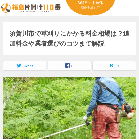
365日年中無休
福島全域対応
須賀川市で草刈りにかかる料金相場は？追
加料金や業者選びのコツまで解説
Tweet
0
0