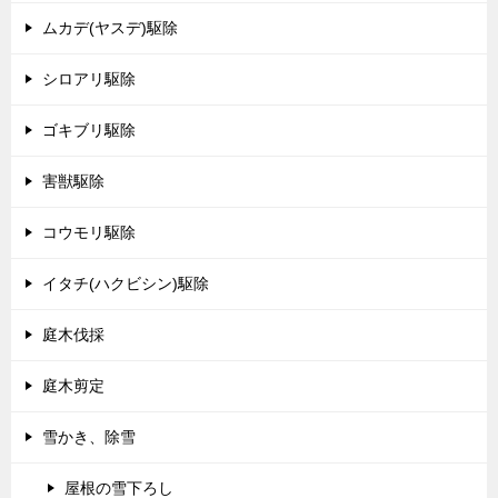
ムカデ(ヤスデ)駆除
シロアリ駆除
ゴキブリ駆除
害獣駆除
コウモリ駆除
イタチ(ハクビシン)駆除
庭木伐採
庭木剪定
雪かき、除雪
屋根の雪下ろし