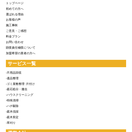
トップページ
初めての方へ
選ばれる理由
お客様の声
施工事例
ご意見・ご感想
料金プラン
お問い合わせ
賠償責任補償について
加盟希望の業者の方へ
サービス一覧
-不用品回収
-遺品整理
-ゴミ屋敷整理･片付け
-庭石処分・撤去
-ハウスクリーニング
-特殊清掃
-ハチ駆除
-庭木伐採
-庭木剪定
-草刈り