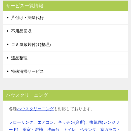
サービス一覧情報
片付け・掃除代行
不用品回収
ゴミ屋敷片付け(整理)
遺品整理
特殊清掃サービス
ハウスクリーニング
各種
ハウスクリーニング
も対応しております。
フローリング
、
エアコン
、
キッチン(台所)
、
換気扇(レンジフ
ード)
、
浴室・浴槽
、
洗面台
、
トイレ
、
ベランダ
、
窓ガラス・