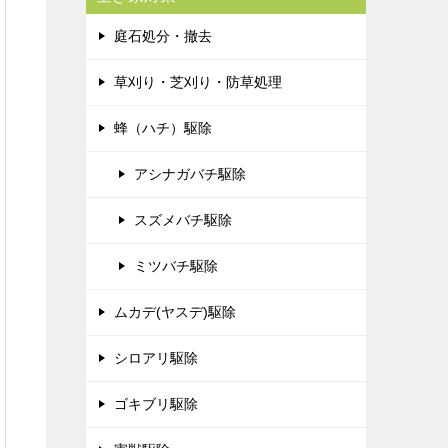
庭石処分・撤去
草刈り・芝刈り・防草処理
蜂（ハチ）駆除
アシナガバチ駆除
スズメバチ駆除
ミツバチ駆除
ムカデ(ヤスデ)駆除
シロアリ駆除
ゴキブリ駆除