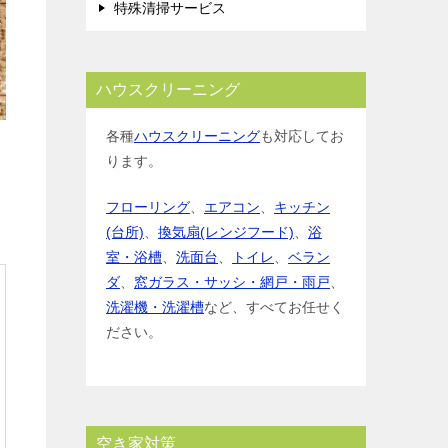
特殊清掃サービス
ハウスクリーニング
各種
ハウスクリーニング
も対応してお
ります。
フローリング
、
エアコン
、
キッチン
(台所)
、
換気扇(レンジフード)
、
浴
室・浴槽
、
洗面台
、
トイレ
、
ベラン
ダ
、
窓ガラス・サッシ・網戸・雨戸
、
洗濯機・洗濯槽
など、すべてお任せく
ださい。
空き家対策