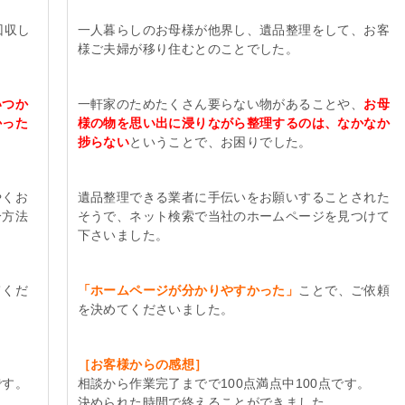
回収し
一人暮らしのお母様が他界し、遺品整理をして、お客
様ご夫婦が移り住むとのことでした。
いつか
一軒家のためたくさん要らない物があることや、
お母
かった
様の物を思い出に浸りながら整理するのは、なかなか
捗らない
ということで、お困りでした。
やくお
遺品整理できる業者に手伝いをお願いすることされた
分方法
そうで、ネット検索で当社のホームページを見つけて
下さいました。
てくだ
「ホームページが分かりやすかった」
ことで、ご依頼
を決めてくださいました。
［お客様からの感想］
です。
相談から作業完了までで100点満点中100点です。
決められた時間で終えることができました。