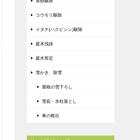
害獣駆除
コウモリ駆除
イタチ(ハクビシン)駆除
庭木伐採
庭木剪定
雪かき、除雪
屋根の雪下ろし
雪庇・氷柱落とし
車の救出