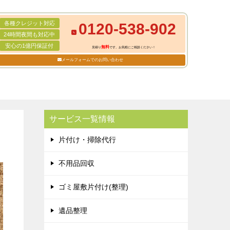
各種クレジット対応
0120-538-902
24時間夜間も対応中
安心の1億円保証付
無料
見積り
です。お気軽にご相談ください！
メールフォームでのお問い合わせ
サービス一覧情報
片付け・掃除代行
不用品回収
ゴミ屋敷片付け(整理)
遺品整理