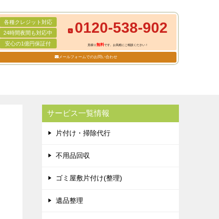
各種クレジット対応
0120-538-902
24時間夜間も対応中
安心の1億円保証付
無料
見積り
です。お気軽にご相談ください！
メールフォームでのお問い合わせ
サービス一覧情報
片付け・掃除代行
不用品回収
ゴミ屋敷片付け(整理)
遺品整理