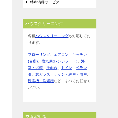
特殊清掃サービス
ハウスクリーニング
各種
ハウスクリーニング
も対応してお
ります。
フローリング
、
エアコン
、
キッチン
(台所)
、
換気扇(レンジフード)
、
浴
室・浴槽
、
洗面台
、
トイレ
、
ベラン
ダ
、
窓ガラス・サッシ・網戸・雨戸
、
洗濯機・洗濯槽
など、すべてお任せく
ださい。
空き家対策