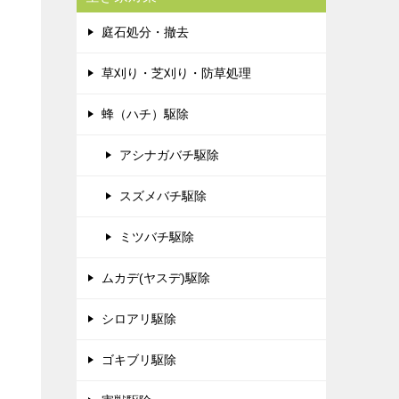
庭石処分・撤去
草刈り・芝刈り・防草処理
蜂（ハチ）駆除
アシナガバチ駆除
スズメバチ駆除
ミツバチ駆除
ムカデ(ヤスデ)駆除
シロアリ駆除
ゴキブリ駆除