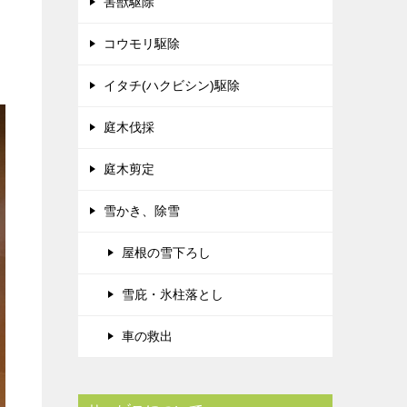
害獣駆除
コウモリ駆除
イタチ(ハクビシン)駆除
庭木伐採
庭木剪定
雪かき、除雪
屋根の雪下ろし
雪庇・氷柱落とし
車の救出