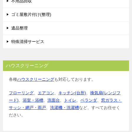
不用品回収
ョ
ゴミ屋敷片付け(整理)
ン
遺品整理
特殊清掃サービス
ハウスクリーニング
各種
ハウスクリーニング
も対応しております。
フローリング
、
エアコン
、
キッチン(台所)
、
換気扇(レンジフ
ード)
、
浴室・浴槽
、
洗面台
、
トイレ
、
ベランダ
、
窓ガラス・
サッシ・網戸・雨戸
、
洗濯機・洗濯槽
など、すべてお任せく
ださい。