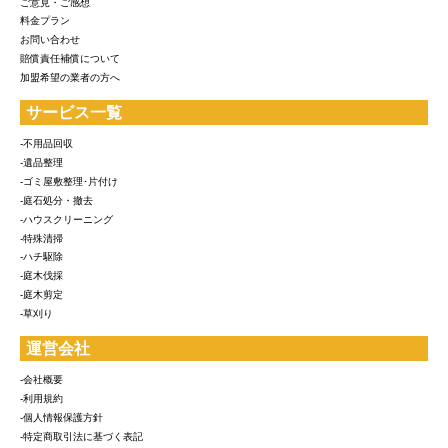
ご意見・ご感想
料金プラン
お問い合わせ
賠償責任補償について
加盟希望の業者の方へ
サービス一覧
-不用品回収
-遺品整理
-ゴミ屋敷整理･片付け
-庭石処分・撤去
-ハウスクリーニング
-特殊清掃
-ハチ駆除
-庭木伐採
-庭木剪定
-草刈り
運営会社
-会社概要
-利用規約
-個人情報保護方針
-特定商取引法に基づく表記