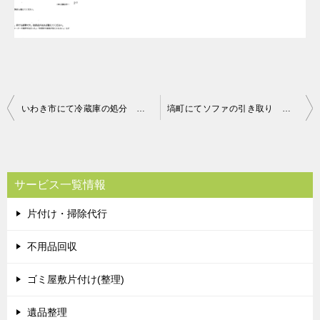
投
いわき市にて冷蔵庫の処分 お客様の声
塙町にてソファの引き取り お客様の声
稿
ナ
ビ
サービス一覧情報
ゲ
片付け・掃除代行
ー
シ
不用品回収
ョ
ゴミ屋敷片付け(整理)
ン
遺品整理