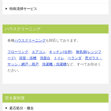
特殊清掃サービス
ハウスクリーニング
各種
ハウスクリーニング
も対応しております。
フローリング
、
エアコン
、
キッチン(台所)
、
換気扇(レンジフ
ード)
、
浴室・浴槽
、
洗面台
、
トイレ
、
ベランダ
、
窓ガラス・
サッシ・網戸・雨戸
、
洗濯機・洗濯槽
など、すべてお任せく
ださい。
空き家対策
庭石処分・撤去