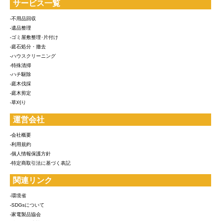
サービス一覧
-不用品回収
-遺品整理
-ゴミ屋敷整理･片付け
-庭石処分・撤去
-ハウスクリーニング
-特殊清掃
-ハチ駆除
-庭木伐採
-庭木剪定
-草刈り
運営会社
-会社概要
-利用規約
-個人情報保護方針
-特定商取引法に基づく表記
関連リンク
-環境省
-SDGsについて
-家電製品協会