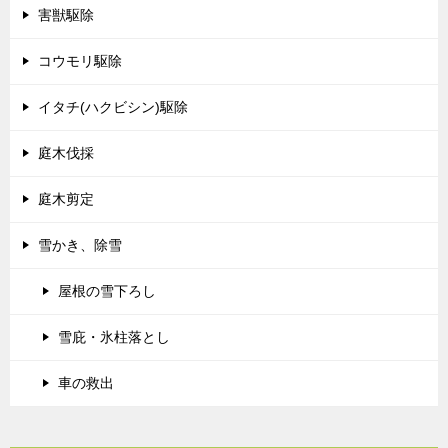
害獣駆除
コウモリ駆除
イタチ(ハクビシン)駆除
庭木伐採
庭木剪定
雪かき、除雪
屋根の雪下ろし
雪庇・氷柱落とし
車の救出