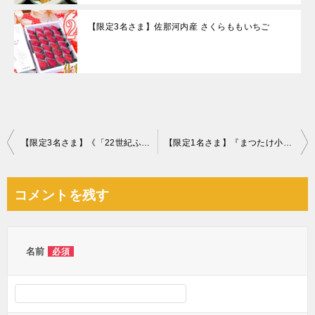
【限定3名さま】佐那河内産 さくらももいちご
投
【限定3名さま】《「22世紀ふぐ」を3か月連続でプレゼント！7⽉はてっちり》～相談件数80万件突破〝祈念〟の特別企画～
【限定1名さま】『まつたけ小屋 梅松苑』最高級天然松茸
稿
ナ
コメントを残す
ビ
ゲ
ー
名前
必須
シ
ョ