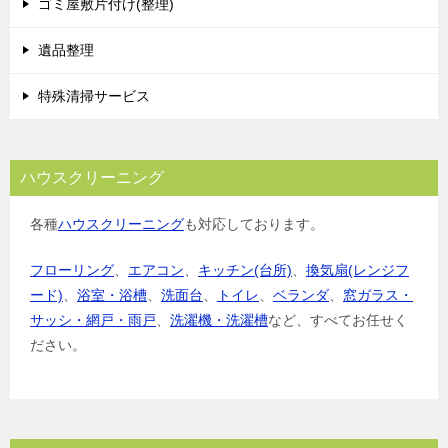
ゴミ屋敷片付け(整理)
遺品整理
特殊清掃サービス
ハウスクリーニング
各種
ハウスクリーニング
も対応しております。
フローリング
、
エアコン
、
キッチン(台所)
、
換気扇(レンジフ
ード)
、
浴室・浴槽
、
洗面台
、
トイレ
、
ベランダ
、
窓ガラス・
サッシ・網戸・雨戸
、
洗濯機・洗濯槽
など、すべてお任せく
ださい。