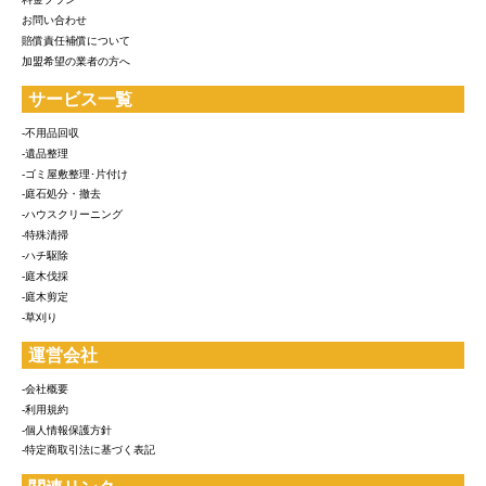
お問い合わせ
賠償責任補償について
加盟希望の業者の方へ
サービス一覧
-不用品回収
-遺品整理
-ゴミ屋敷整理･片付け
-庭石処分・撤去
-ハウスクリーニング
-特殊清掃
-ハチ駆除
-庭木伐採
-庭木剪定
-草刈り
運営会社
-会社概要
-利用規約
-個人情報保護方針
-特定商取引法に基づく表記