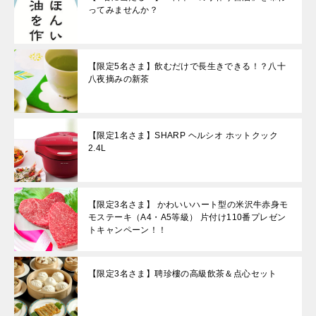
ってみませんか？
【限定5名さま】飲むだけで長生きできる！？八十
八夜摘みの新茶
【限定1名さま】SHARP ヘルシオ ホットクック
2.4L
【限定3名さま】 かわいいハート型の米沢牛赤身モ
モステーキ（A4・A5等級） 片付け110番プレゼン
トキャンペーン！！
【限定3名さま】聘珍樓の高級飲茶＆点心セット