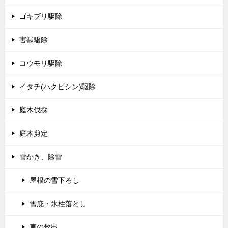
ゴキブリ駆除
害獣駆除
コウモリ駆除
イタチ(ハクビシン)駆除
庭木伐採
庭木剪定
雪かき、除雪
屋根の雪下ろし
雪庇・氷柱落とし
車の救出