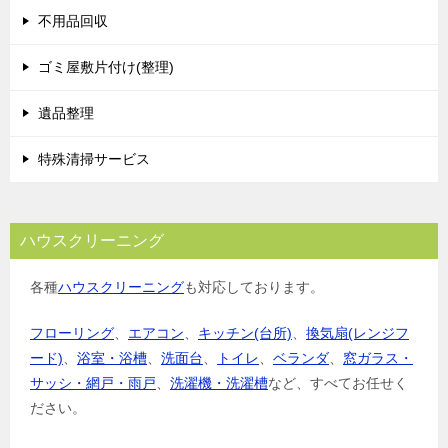
不用品回収
ゴミ屋敷片付け(整理)
遺品整理
特殊清掃サービス
ハウスクリーニング
各種
ハウスクリーニング
も対応しております。
フローリング
、
エアコン
、
キッチン(台所)
、
換気扇(レンジフ
ード)
、
浴室・浴槽
、
洗面台
、
トイレ
、
ベランダ
、
窓ガラス・
サッシ・網戸・雨戸
、
洗濯機・洗濯槽
など、すべてお任せく
ださい。