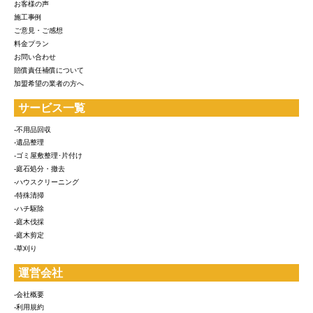
お客様の声
施工事例
ご意見・ご感想
料金プラン
お問い合わせ
賠償責任補償について
加盟希望の業者の方へ
サービス一覧
-不用品回収
-遺品整理
-ゴミ屋敷整理･片付け
-庭石処分・撤去
-ハウスクリーニング
-特殊清掃
-ハチ駆除
-庭木伐採
-庭木剪定
-草刈り
運営会社
-会社概要
-利用規約