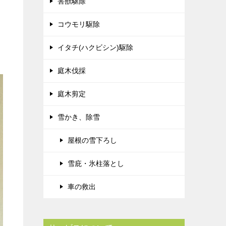
害獣駆除
コウモリ駆除
イタチ(ハクビシン)駆除
庭木伐採
庭木剪定
雪かき、除雪
屋根の雪下ろし
雪庇・氷柱落とし
車の救出