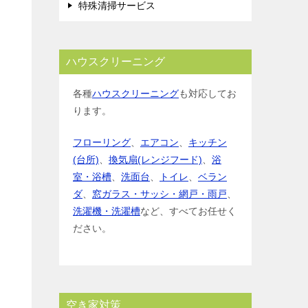
特殊清掃サービス
ハウスクリーニング
各種
ハウスクリーニング
も対応してお
ります。
フローリング
、
エアコン
、
キッチン
(台所)
、
換気扇(レンジフード)
、
浴
室・浴槽
、
洗面台
、
トイレ
、
ベラン
ダ
、
窓ガラス・サッシ・網戸・雨戸
、
洗濯機・洗濯槽
など、すべてお任せく
ださい。
空き家対策