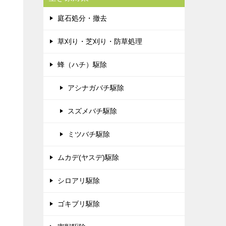
庭石処分・撤去
草刈り・芝刈り・防草処理
蜂（ハチ）駆除
アシナガバチ駆除
スズメバチ駆除
ミツバチ駆除
ムカデ(ヤスデ)駆除
シロアリ駆除
ゴキブリ駆除