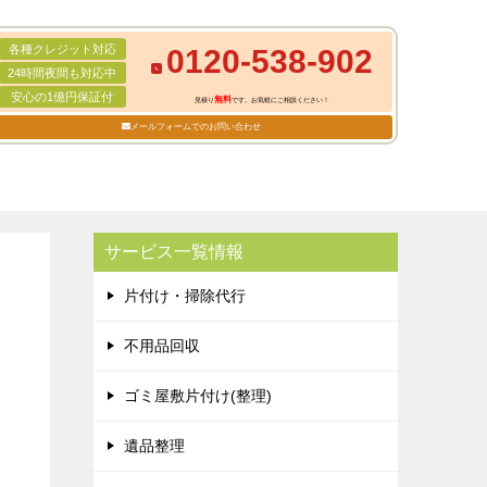
各種クレジット対応
0120-538-902
24時間夜間も対応中
安心の1億円保証付
無料
見積り
です。お気軽にご相談ください！
メールフォームでのお問い合わせ
サービス一覧情報
片付け・掃除代行
不用品回収
ゴミ屋敷片付け(整理)
遺品整理