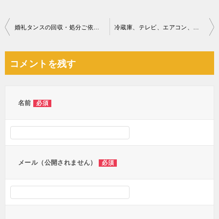
投
婚礼タンスの回収・処分ご依頼 お客様の声
冷蔵庫、テレビ、エアコン、洗濯機等の回収・処分ご依頼 お客様の声
稿
ナ
コメントを残す
ビ
ゲ
ー
名前
必須
シ
ョ
ン
メール（公開されません）
必須