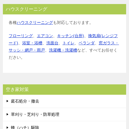
ハウスクリーニング
各種
ハウスクリーニング
も対応しております。
フローリング
、
エアコン
、
キッチン(台所)
、
換気扇(レンジフ
ード)
、
浴室・浴槽
、
洗面台
、
トイレ
、
ベランダ
、
窓ガラス・
サッシ・網戸・雨戸
、
洗濯機・洗濯槽
など、すべてお任せく
ださい。
空き家対策
庭石処分・撤去
草刈り・芝刈り・防草処理
蜂（ハチ）駆除