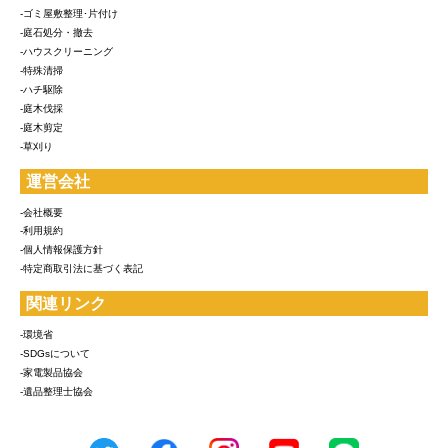
-ゴミ屋敷整理･片付け
-庭石処分・撤去
-ハウスクリーニング
-特殊清掃
-ハチ駆除
-庭木伐採
-庭木剪定
-草刈り
運営会社
-会社概要
-利用規約
-個人情報保護方針
-特定商取引法に基づく表記
関連リンク
-環境省
-SDGsについて
-家電製品協会
-遺品整理士協会