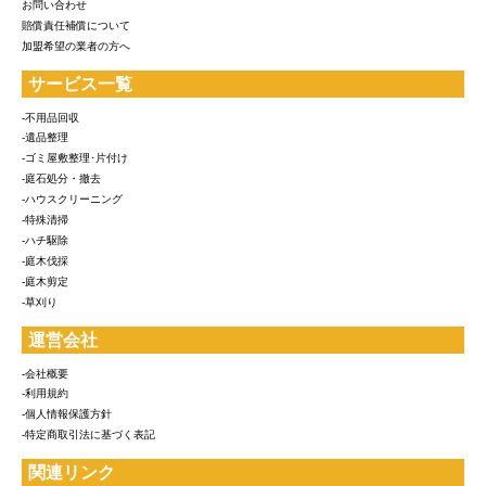
お問い合わせ
賠償責任補償について
加盟希望の業者の方へ
サービス一覧
-不用品回収
-遺品整理
-ゴミ屋敷整理･片付け
-庭石処分・撤去
-ハウスクリーニング
-特殊清掃
-ハチ駆除
-庭木伐採
-庭木剪定
-草刈り
運営会社
-会社概要
-利用規約
-個人情報保護方針
-特定商取引法に基づく表記
関連リンク