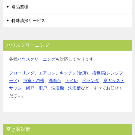
遺品整理
特殊清掃サービス
ハウスクリーニング
各種
ハウスクリーニング
も対応しております。
フローリング
、
エアコン
、
キッチン(台所)
、
換気扇(レンジフ
ード)
、
浴室・浴槽
、
洗面台
、
トイレ
、
ベランダ
、
窓ガラス・
サッシ・網戸・雨戸
、
洗濯機・洗濯槽
など、すべてお任せく
ださい。
空き家対策