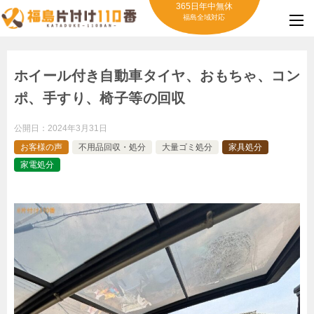
365日年中無休
福島全域対応
ホイール付き自動車タイヤ、おもちゃ、コン
ポ、手すり、椅子等の回収
公開日：
2024年3月31日
お客様の声
不用品回収・処分
大量ゴミ処分
家具処分
家電処分