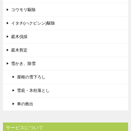
コウモリ駆除
イタチ(ハクビシン)駆除
庭木伐採
庭木剪定
雪かき、除雪
屋根の雪下ろし
雪庇・氷柱落とし
車の救出
サービスについて