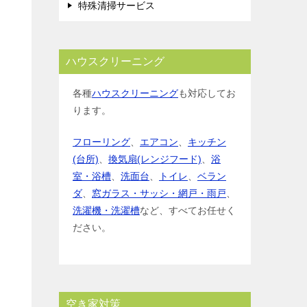
特殊清掃サービス
ハウスクリーニング
各種
ハウスクリーニング
も対応してお
ります。
フローリング
、
エアコン
、
キッチン
(台所)
、
換気扇(レンジフード)
、
浴
室・浴槽
、
洗面台
、
トイレ
、
ベラン
ダ
、
窓ガラス・サッシ・網戸・雨戸
、
洗濯機・洗濯槽
など、すべてお任せく
ださい。
空き家対策