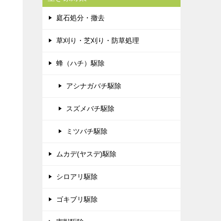
庭石処分・撤去
草刈り・芝刈り・防草処理
蜂（ハチ）駆除
アシナガバチ駆除
スズメバチ駆除
ミツバチ駆除
ムカデ(ヤスデ)駆除
シロアリ駆除
ゴキブリ駆除