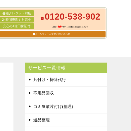
各種クレジット対応
0120-538-902
24時間夜間も対応中
安心の1億円保証付
無料
見積り
です。お気軽にご相談ください！
メールフォームでのお問い合わせ
サービス一覧情報
片付け・掃除代行
不用品回収
ゴミ屋敷片付け(整理)
遺品整理