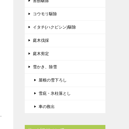
害獣駆除
コウモリ駆除
イタチ(ハクビシン)駆除
庭木伐採
庭木剪定
雪かき、除雪
屋根の雪下ろし
雪庇・氷柱落とし
車の救出