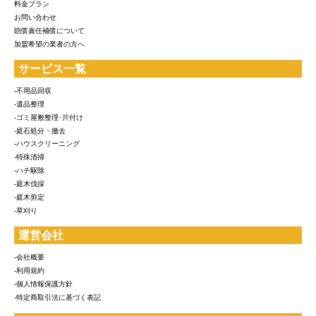
料金プラン
お問い合わせ
賠償責任補償について
加盟希望の業者の方へ
サービス一覧
-不用品回収
-遺品整理
-ゴミ屋敷整理･片付け
-庭石処分・撤去
-ハウスクリーニング
-特殊清掃
-ハチ駆除
-庭木伐採
-庭木剪定
-草刈り
運営会社
-会社概要
-利用規約
-個人情報保護方針
-特定商取引法に基づく表記