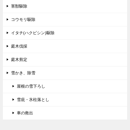
害獣駆除
コウモリ駆除
イタチ(ハクビシン)駆除
庭木伐採
庭木剪定
雪かき、除雪
屋根の雪下ろし
雪庇・氷柱落とし
車の救出