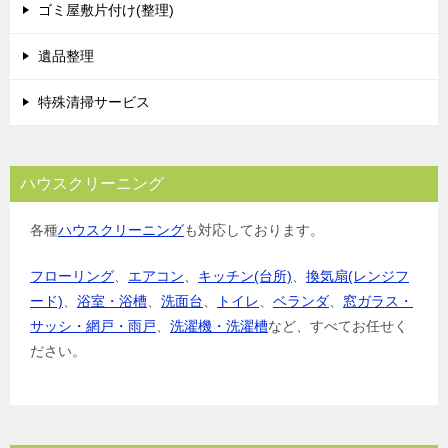
ゴミ屋敷片付け(整理)
ン
遺品整理
特殊清掃サービス
ハウスクリーニング
各種
ハウスクリーニング
も対応しております。
フローリング
、
エアコン
、
キッチン(台所)
、
換気扇(レンジフ
ード)
、
浴室・浴槽
、
洗面台
、
トイレ
、
ベランダ
、
窓ガラス・
サッシ・網戸・雨戸
、
洗濯機・洗濯槽
など、すべてお任せく
ださい。