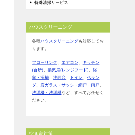
特殊清掃サービス
ハウスクリーニング
各種
ハウスクリーニング
も対応してお
ります。
フローリング
、
エアコン
、
キッチン
(台所)
、
換気扇(レンジフード)
、
浴
室・浴槽
、
洗面台
、
トイレ
、
ベラン
ダ
、
窓ガラス・サッシ・網戸・雨戸
、
洗濯機・洗濯槽
など、すべてお任せく
ださい。
空き家対策