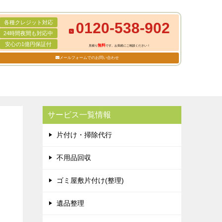
各種クレジット対応
0120-538-902
24時間夜間も対応中
安心の1億円保証付
無料
見積り
です。お気軽にご相談ください！
メールフォームでのお問い合わせ
サービス一覧情報
片付け・掃除代行
不用品回収
ゴミ屋敷片付け(整理)
遺品整理