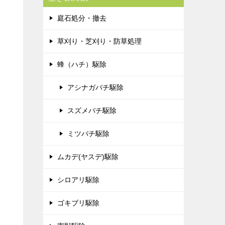
庭石処分・撤去
草刈り・芝刈り・防草処理
蜂（ハチ）駆除
アシナガバチ駆除
スズメバチ駆除
ミツバチ駆除
ムカデ(ヤスデ)駆除
シロアリ駆除
ゴキブリ駆除