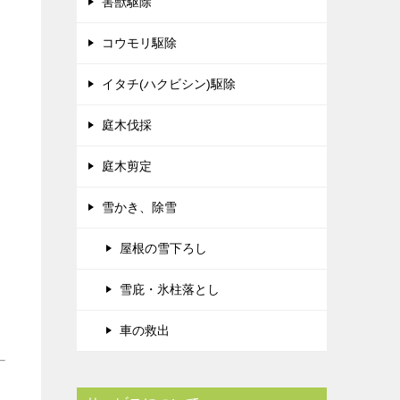
害獣駆除
コウモリ駆除
イタチ(ハクビシン)駆除
庭木伐採
庭木剪定
雪かき、除雪
屋根の雪下ろし
雪庇・氷柱落とし
車の救出