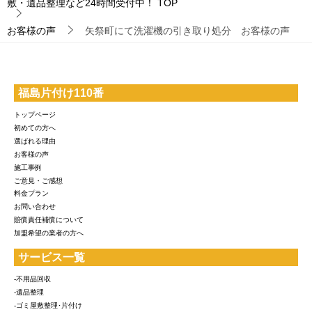
敷・遺品整理など24時間受付中！
TOP
お客様の声
矢祭町にて洗濯機の引き取り処分 お客様の声
福島片付け110番
トップページ
初めての方へ
選ばれる理由
お客様の声
施工事例
ご意見・ご感想
料金プラン
お問い合わせ
賠償責任補償について
加盟希望の業者の方へ
サービス一覧
-不用品回収
-遺品整理
-ゴミ屋敷整理･片付け