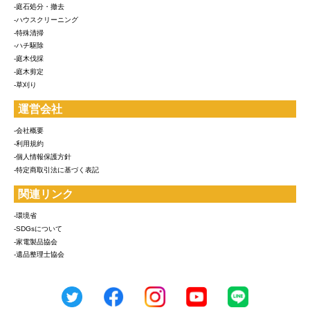
-庭石処分・撤去
-ハウスクリーニング
-特殊清掃
-ハチ駆除
-庭木伐採
-庭木剪定
-草刈り
運営会社
-会社概要
-利用規約
-個人情報保護方針
-特定商取引法に基づく表記
関連リンク
-環境省
-SDGsについて
-家電製品協会
-遺品整理士協会