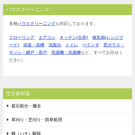
ハウスクリーニング
各種
ハウスクリーニング
も対応しております。
フローリング
、
エアコン
、
キッチン(台所)
、
換気扇(レンジフ
ード)
、
浴室・浴槽
、
洗面台
、
トイレ
、
ベランダ
、
窓ガラス・
サッシ・網戸・雨戸
、
洗濯機・洗濯槽
など、すべてお任せく
ださい。
空き家対策
庭石処分・撤去
草刈り・芝刈り・防草処理
蜂（ハチ）駆除