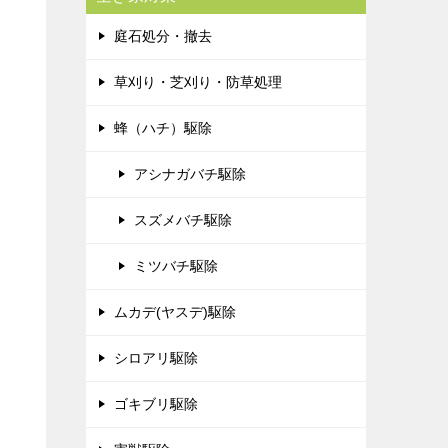
庭石処分・撤去
草刈り・芝刈り・防草処理
蜂（ハチ）駆除
アシナガバチ駆除
スズメバチ駆除
ミツバチ駆除
ムカデ(ヤスデ)駆除
シロアリ駆除
ゴキブリ駆除