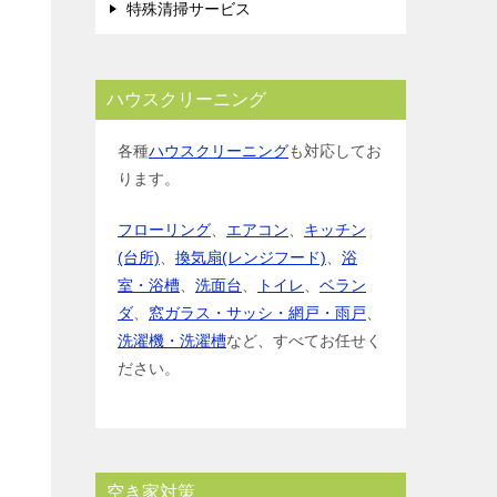
特殊清掃サービス
ハウスクリーニング
各種
ハウスクリーニング
も対応してお
ります。
フローリング
、
エアコン
、
キッチン
(台所)
、
換気扇(レンジフード)
、
浴
室・浴槽
、
洗面台
、
トイレ
、
ベラン
ダ
、
窓ガラス・サッシ・網戸・雨戸
、
洗濯機・洗濯槽
など、すべてお任せく
ださい。
空き家対策