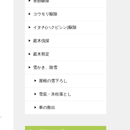
害獣駆除
コウモリ駆除
イタチ(ハクビシン)駆除
庭木伐採
庭木剪定
雪かき、除雪
屋根の雪下ろし
雪庇・氷柱落とし
車の救出