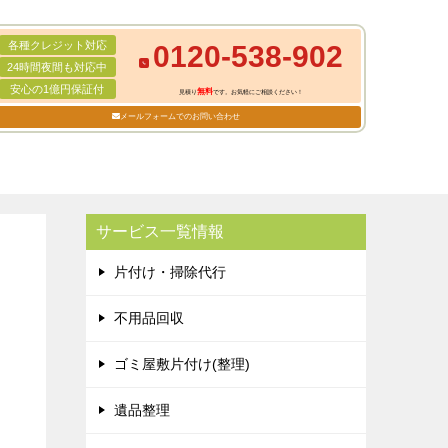
各種クレジット対応
0120-538-902
24時間夜間も対応中
安心の1億円保証付
無料
見積り
です。お気軽にご相談ください！
メールフォームでのお問い合わせ
サービス一覧情報
片付け・掃除代行
不用品回収
ゴミ屋敷片付け(整理)
遺品整理